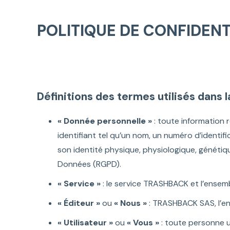
POLITIQUE DE CONFIDENT
Définitions des termes utilisés dans l
« Donnée personnelle »
: toute information 
identifiant tel qu’un nom, un numéro d’identifi
son identité physique, physiologique, génétiq
Données (RGPD).
« Service »
: le service TRASHBACK et l’ensem
« Éditeur »
ou
« Nous »
: TRASHBACK SAS, l’ent
« Utilisateur »
ou
« Vous »
: toute personne ut