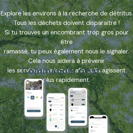
Explore les environs à la recherche de détritus.
Tous les déchets doivent disparaitre !
Si tu trouves un encombrant trop gros pour
être
ramassé, tu peux également nous le signaler.
Cela nous aidera à prévenir
Commandé, c’est
les services municipaux afin qu’ils agissent
plus rapidement.
livré !
Reçois tes cadeaux
directement chez toi.
Sans frais de port additionnel.
Profite bien de tes